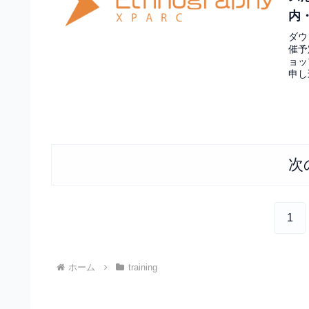
内
ダウ
催予
ョッ
申し
次
1
ホーム
training