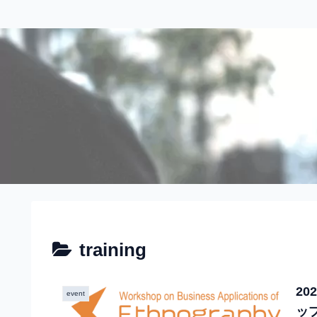
training
2
event
ッ