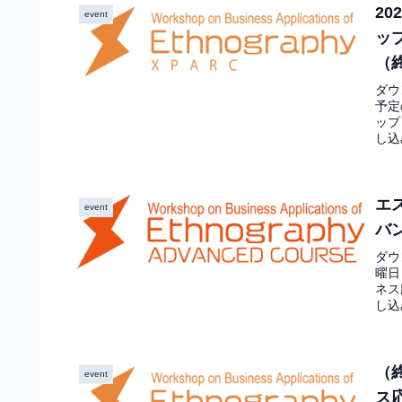
2
event
ッ
（
ダウ
予定
ップ
し込
エ
event
バ
ダウ
曜日
ネス
し込
（
event
ス