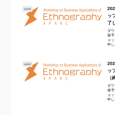
2
event
ッ
了
ダウ
催予
ョッ
申し
2
event
ッ
（
ダウ
催予
ョッ
申し