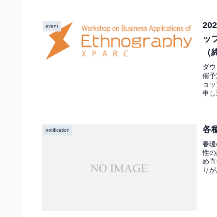
2
event
ッ
（
ダウ
催予
ョッ
申し
各
notification
春暖
性の
め直
りが