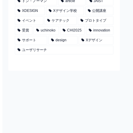
ドン・ノーマン
article
JAIST
XDESIGN
Xデザイン学校
公開講座
イベント
ケアテック
プロトタイプ
受賞
uchinoko
CHI2025
innovation
サポート
design
Xデザイン
ユーザリサーチ