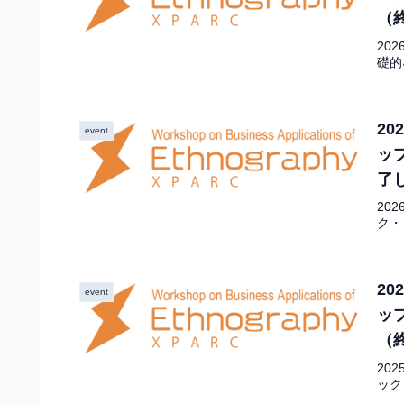
（
20
礎的
2
event
ッ
了
20
ク・
2
event
ッ
（
20
ック