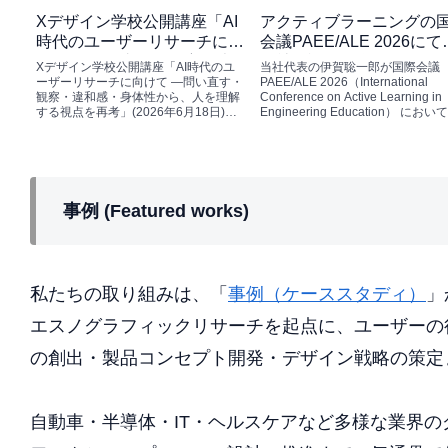
Xデザイン学校公開講座「AI
アクティブラーニングの
時代のユーザーリサーチに向
会議PAEE/ALE 2026にて
けて ―問い直す・観察・違
「社会課題を学ぶボード
Xデザイン学校公開講座「AI時代のユ
当社代表の伊賀聡一郎が国際会議
和感・身体性から、人を理解
ムデザイン教育」に関す
ーザーリサーチに向けて ―問い直す・
PAEE/ALE 2026（International
観察・違和感・身体性から、人を理解
Conference on Active Learning in
する視点を再考」にて登壇
究発表
する視点を再考」(2026年6月18日)に
Engineering Education） におい
（当日資料掲載）
て、当社代表伊賀聡一郎がオンライン
研究発表を行いました(2026...
登壇いたしました。以下が当日の資料
抜粋です。セミナー当日資...
事例 (Featured works)
私たちの取り組みは、「
事例（ケーススタディ）
」
エスノグラフィックリサーチを起点に、ユーザーの
の創出・製品コンセプト開発・デザイン戦略の策定
自動車・半導体・IT・ヘルスケアなど多様な業界