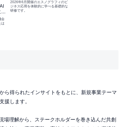
（ベーシック・コース）のご
2026年6月開催のエスノグラフィのビ
I
案内・お申し込み（終了しま
ジネス応用を体験的に学べる基礎的な
研修です。
に向
した）
違
機会
理解
たは
ライ
から得られたインサイトをもとに、新規事業テーマ
支援します。
る現場理解から、ステークホルダーを巻き込んだ共創