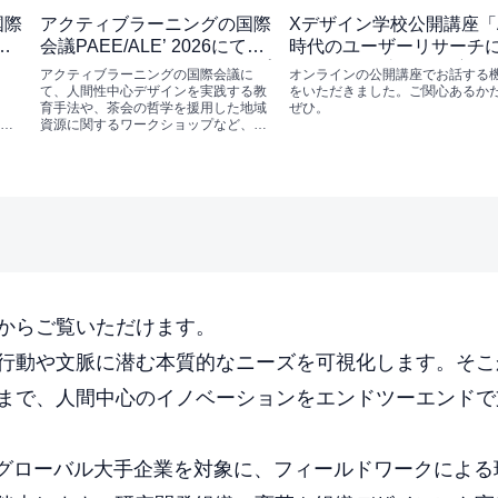
国際
アクティブラーニングの国際
Xデザイン学校公開講座「A
会議PAEE/ALE’ 2026にてフ
時代のユーザーリサーチ
ゲー
ルペーパー／ワークショップ
けて ―問い直す・観察・
アクティブラーニングの国際会議に
オンラインの公開講座でお話する
る研
発表
和感・身体性から、人を
て、人間性中心デザインを実践する教
をいただきました。ご関心あるか
育手法や、茶会の哲学を援用した地域
ぜひ。
する視点を再考」（オン
て、
資源に関するワークショップなど、当
ン）
社の取り組みに関連する発表・ワーク
ショップを実施します。ご関心のある
方はぜひお立ち寄りください。口頭発
表A...
からご覧いただけます。
行動や文脈に潜む本質的なニーズを可視化します。そこ
まで、人間中心のイノベーションをエンドツーエンドで
のグローバル大手企業を対象に、フィールドワークによ