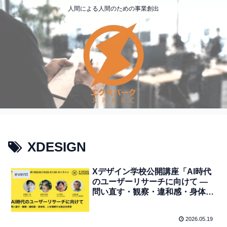
人間による人間のための事業創出
XDESIGN
Xデザイン学校公開講座「AI時代
event
のユーザーリサーチに向けて ―
問い直す・観察・違和感・身体性
から、人を理解する視点を再考」
（オンライン）
2026.05.19